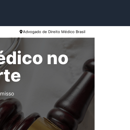
o
Advogado de Direito Médico Brasil
édico no
rte
omisso