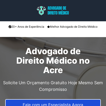
Pular
para
o
conteúdo
20+ Anos de Experiência
Melhor Advogado de Direito Médico
Advogado de
Direito Médico no
Acre
Solicite Um Orçamento Gratuito Hoje Mesmo Sem
Compromisso
Fale com um Especialista Agora